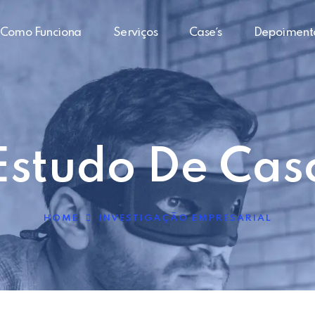
Como Funciona
Serviços
Case´s
Depoiment
Estudo De Cas
HOME
INVESTIGAÇÃO EMPRESARIAL