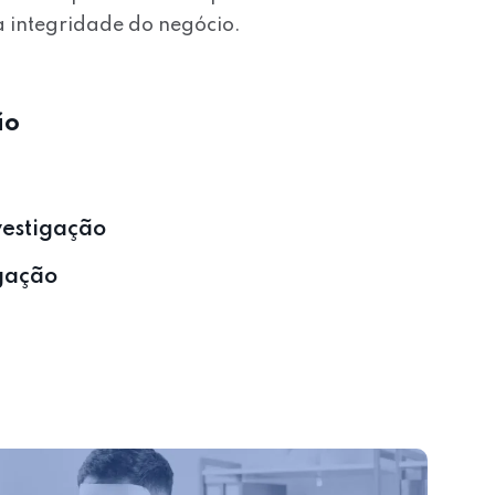
a integridade do negócio.
ão
estigação
gação